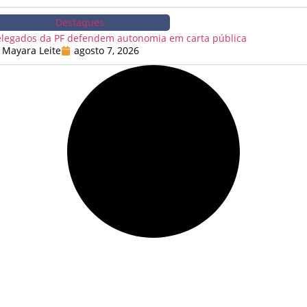
Destaques
legados da PF defendem autonomia em carta pública
Mayara Leite
agosto 7, 2026