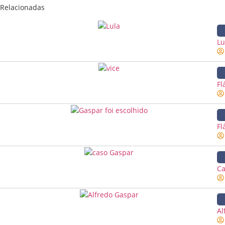
Relacionadas
Lu
Fl
Fl
Ca
Al