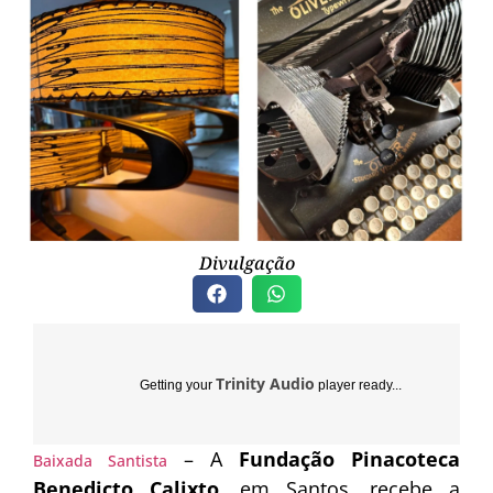
Divulgação
Trinity Audio
Getting your
player ready...
– A
Fundação Pinacoteca
Baixada Santista
Benedicto Calixto
, em Santos, recebe a