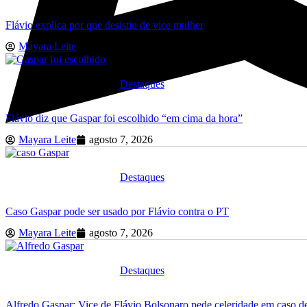
Flávio explica por que desistiu de vice mulher
Mayara Leite
agosto 7, 2026
Destaques
Flávio diz que Gaspar foi escolhido “em cima da hora”
Mayara Leite
agosto 7, 2026
Destaques
Caso Gaspar pode ser usado por Flávio contra o PT
Mayara Leite
agosto 7, 2026
Destaques
Alfredo Gaspar: Vice de Flávio Bolsonaro pede celeridade em caso d