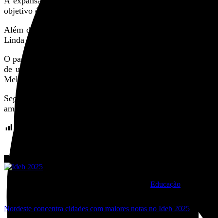
A expansão da rede de esgoto será distribuída entre cinco
objetivo é ampliar a capacidade de coleta e reduzir impactos
Além da ampliação das redes, o plano inclui a moderniza
Linda e Centro), Peruíbe (P1), Mongaguá (Barigui e Bichoró
O pacote de obras também contempla grandes projetos estr
de um canal subaquático. Outro destaque é o
Sistema Ma
Melvi, com capacidade de 1.270 litros por segundo.
Segundo o planejamento, até 2029 a região contará aind
ampliando de forma estrutural o abastecimento e o saneamen
Compartilhamentos:
45
Destaques ISN
Educação
Nordeste concentra cidades com maiores notas no Ideb 2025