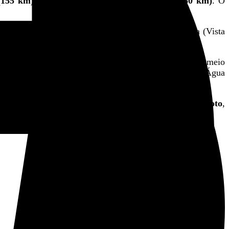
(155 km), Peruíbe (48 km) e Praia Grande (160 km)
. O
ETE)
até 2030. Entre elas estão unidades em Bertioga (Vista
nte de Carvalho).
,7 milhões, que levará água de Santos até Guarujá por meio
ões de litros, além da nova Estação de Tratamento de Água
es de tratamento de água e seis de tratamento de esgoto
,