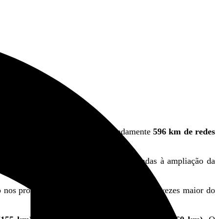
lano prevê a expansão de aproximadamente
596 km de redes
ná, e integra um conjunto de obras voltadas à ampliação da
 nos próximos quatro anos. O valor é cinco vezes maior do