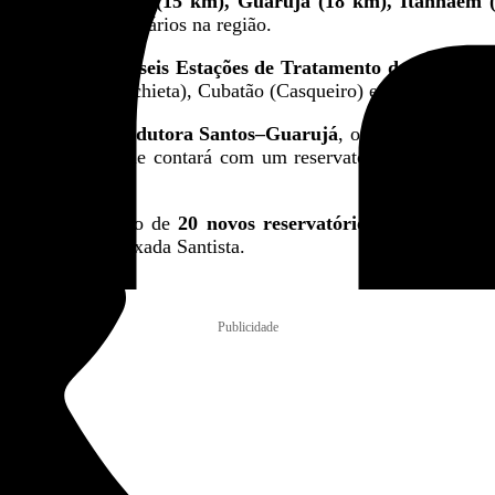
 cidades:
Cubatão (15 km), Guarujá (18 km), Itanhaém 
 ambientais e sanitários na região.
ção de pelo menos
seis Estações de Tratamento de Esgoto (
), Itanhaém (Anchieta), Cubatão (Casqueiro) e Guarujá (Vice
uturais, como a
Adutora Santos–Guarujá
, orçada em R$ 134
mbu Branco
, que contará com um reservatório de 40 milh
a com a construção de
20 novos reservatórios, três estaçõ
to básico na Baixada Santista.
Publicidade