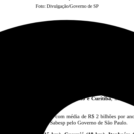
Foto: Divulgação/Governo de SP
acote de investimentos em saneamento básico até 2029. O p
de novas estruturas de tratamento e reservação.
tensão, a uma viagem entre
São Paulo e Curitiba
, no Para
lhões em investimentos
, com média de R$ 2 bilhões por ano
rior à desestatização da Sabesp pelo Governo de São Paulo.