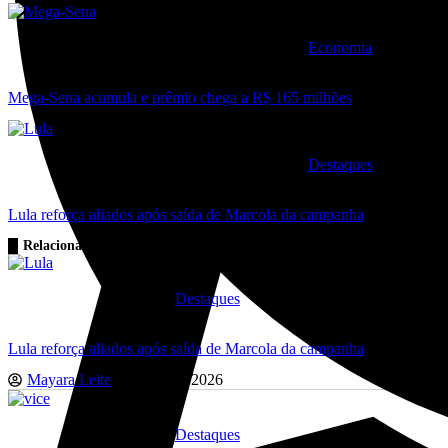
Economia
Mega-Sena acumula e prêmio chega a R$ 165 milhões
Destaques
Lula reforça aliados após saída de Marcola da campanha
Relacionadas
Destaques
Lula reforça aliados após saída de Marcola da campanha
Mayara Leite
agosto 7, 2026
Destaques