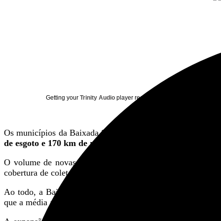
Getting your
Trinity Audio
player ready...
Os municípios da Baixada Santista vão receber um amplo p
de esgoto e 170 km de redes de água
, além da construção 
O volume de novas tubulações de esgoto equivale, em ex
cobertura de coleta e tratamento na região.
Ao todo, a Baixada Santista deve receber cerca de
R$ 8 bi
que a média anual aplicada entre 2017 e 2024, período ante