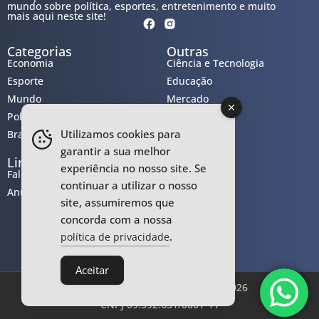
mundo sobre política, esportes, entretenimento e muito
mais aqui neste site!
Categorias
Outras
Economia
Ciência e Tecnologia
Esporte
Educação
Mundo
Mercado
Política
Destaques
Utilizamos cookies para
Brasil
Regiões
garantir a sua melhor
Links
experiência no nosso site. Se
Fale com a nossa redação
continuar a utilizar o nosso
Anuncie conosco
site, assumiremos que
concorda com a nossa
.
política de privacidade
Aceitar
Todos os Direitos Reservados © 2026
CNPJ 09.592.631/0001-11