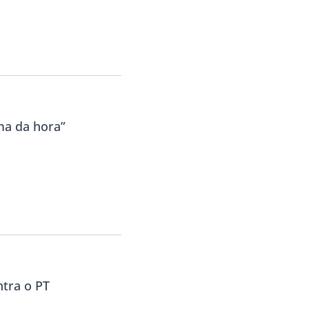
ma da hora”
ntra o PT