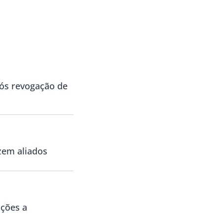
s revogação de
zem aliados
ições a