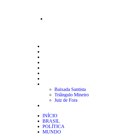
INÍCIO
BRASIL
POLÍTICA
MUNDO
ESPORTES
ECONOMIA
EDUCAÇÃO
REGIÕES
Baixada Santista
Triângulo Mineiro
Juiz de Fora
VERSÕES IMPRESSAS
INÍCIO
BRASIL
POLÍTICA
MUNDO