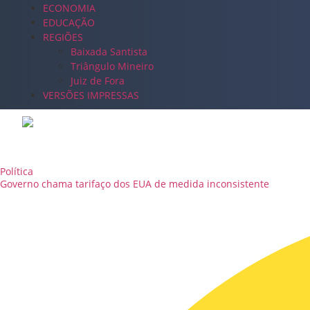
ECONOMIA
EDUCAÇÃO
REGIÕES
Baixada Santista
Triângulo Mineiro
Juiz de Fora
VERSÕES IMPRESSAS
Política
Governo chama tarifaço dos EUA de medida inconsistente