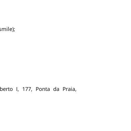
smile);
erto I, 177, Ponta da Praia,