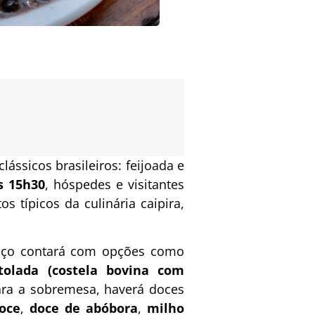
clássicos brasileiros: feijoada e
s 15h30
, hóspedes e visitantes
s típicos da culinária caipira,
moço contará com opções como
tolada (costela bovina com
ara a sobremesa, haverá doces
oce
,
doce de abóbora
,
milho