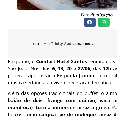
Foto divulgação
Trinity Audio
Getting your
player ready...
Em junho, o
Comfort Hotel Santos
reunirá dois 
São João. Nos dias
6, 13, 20 e 27/06
, das
12h à
poderão aproveitar a
Feijoada Junina,
com prato
música sertaneja ao vivo e decoração temática.
Além das opções tradicionais do buffet, o al
baião de dois
,
frango com quiabo
,
vaca a
mandioca)
,
tutu à mineira
e
arroz à grega
. P
típicos como
canjica
,
pé de moleque
,
arroz d