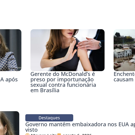
Gerente do McDonald’s é
Enchente
preso por importunação
UA após
causam 
sexual contra funcionária
em Brasília
Destaques
Governo mantém embaixadora nos EUA ap
visto