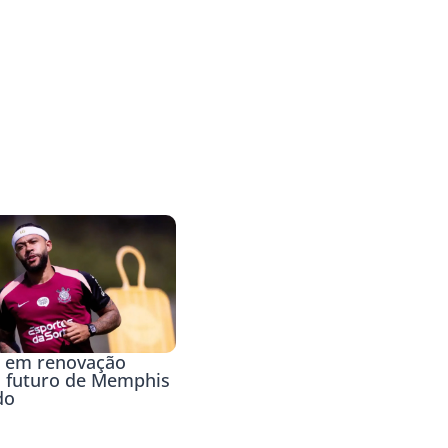
 em renovação
futuro de Memphis
do