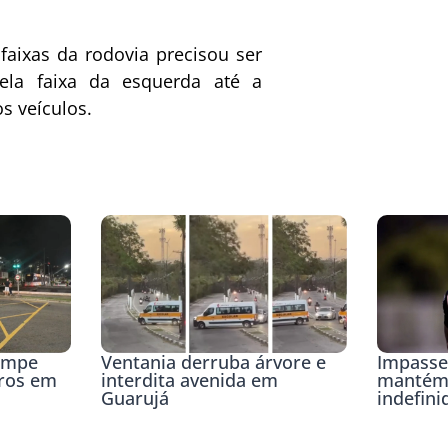
aixas da rodovia precisou ser
 pela faixa da esquerda até a
s veículos.
rompe
Ventania derruba árvore e
Impasse
iros em
interdita avenida em
mantém 
Guarujá
indefini