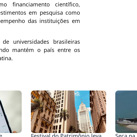
o financiamento científico,
vestimentos em pesquisa como
sempenho das instituições em
 universidades brasileiras
undo mantém o país entre os
tina.
e
Festival do Patrimônio leva
Seca na