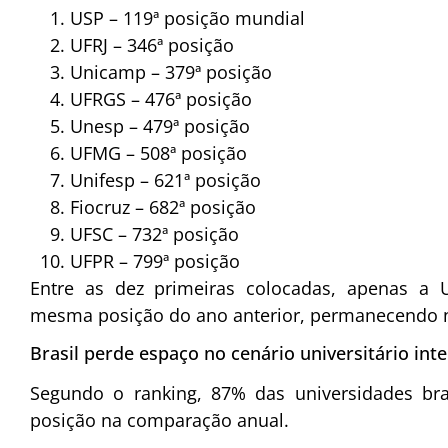
USP – 119ª posição mundial
UFRJ – 346ª posição
Unicamp – 379ª posição
UFRGS – 476ª posição
Unesp – 479ª posição
UFMG – 508ª posição
Unifesp – 621ª posição
Fiocruz – 682ª posição
UFSC – 732ª posição
UFPR – 799ª posição
Entre as dez primeiras colocadas, apenas a
mesma posição do ano anterior, permanecendo na
Brasil perde espaço no cenário universitário int
Segundo o ranking, 87% das universidades bra
posição na comparação anual.