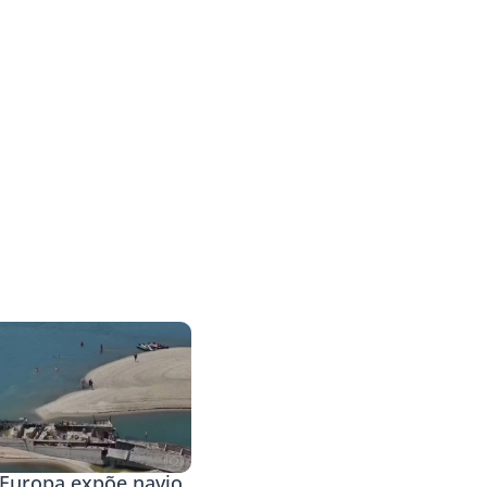
 Europa expõe navio