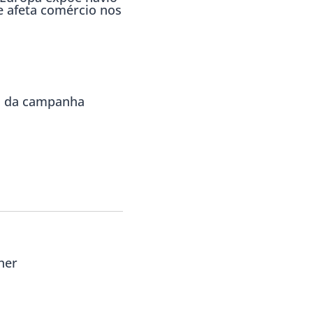
e afeta comércio nos
la da campanha
her