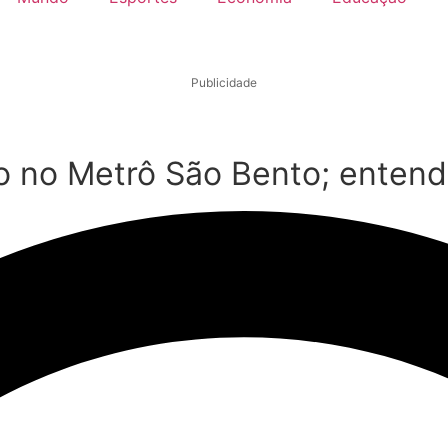
Publicidade
io no Metrô São Bento; enten