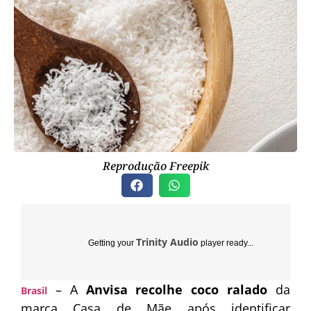
Reprodução Freepik
Trinity Audio
Getting your
player ready...
– A
Anvisa recolhe coco ralado
da
Brasil
marca Casa de Mãe após identificar