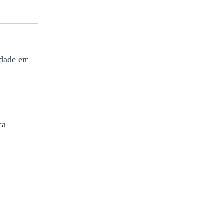
idade em
ca