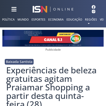
POLÍTICA
MUNDO
ESPORTES
ECONOMIA
EDUCAÇÃO
REGIÕES
VER
Publicidade
Baixada Santista
Experiências de beleza
gratuitas agitam
Praiamar Shopping a
partir desta quinta-
feira (28)