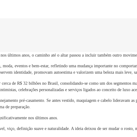
os últimos anos, o caminho até o altar passou a incluir também outro movimen
, moda, eventos e bem-estar, refletindo uma mudança importante no comportam
eservem identidade, promovam autoestima e valorizem uma beleza mais leve, sa
cerca de R$ 32 bilhões no Brasil, consolidando-se como um dos segmentos mais
ntimistas, celebrações personalizadas e serviços ligados ao conceito de luxo ace
lanejamento pré-casamento. Se antes vestido, maquiagem e cabelo lideravam as p
ma de preparação.
ificativamente nos últimos anos.
, viço, definição suave e naturalidade. A ideia deixou de ser mudar o rosto, m