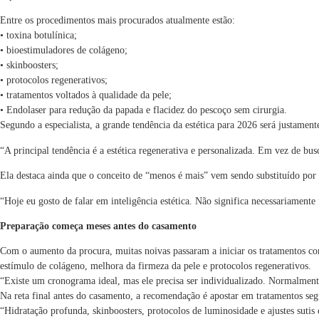
Entre os procedimentos mais procurados atualmente estão:
• toxina botulínica;
• bioestimuladores de colágeno;
• skinboosters;
• protocolos regenerativos;
• tratamentos voltados à qualidade da pele;
• Endolaser para redução da papada e flacidez do pescoço sem cirurgia.
Segundo a especialista, a grande tendência da estética para 2026 será justament
“A principal tendência é a estética regenerativa e personalizada. Em vez de b
Ela destaca ainda que o conceito de “menos é mais” vem sendo substituído por u
“Hoje eu gosto de falar em inteligência estética. Não significa necessariamente
Preparação começa meses antes do casamento
Com o aumento da procura, muitas noivas passaram a iniciar os tratamentos co
estímulo de colágeno, melhora da firmeza da pele e protocolos regenerativos.
“Existe um cronograma ideal, mas ele precisa ser individualizado. Normalmente 
Na reta final antes do casamento, a recomendação é apostar em tratamentos se
“Hidratação profunda, skinboosters, protocolos de luminosidade e ajustes sutis