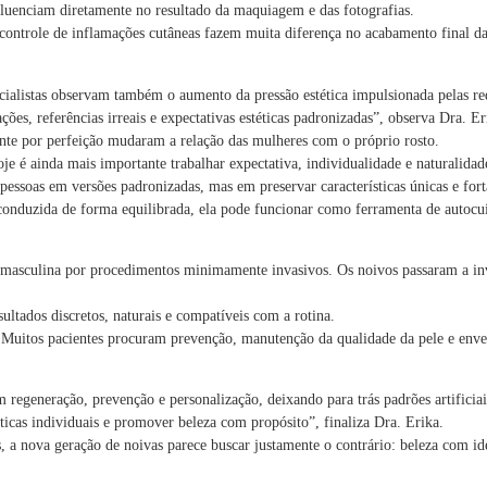
fluenciam diretamente no resultado da maquiagem e das fotografias.
controle de inflamações cutâneas fazem muita diferença no acabamento final da p
alistas observam também o aumento da pressão estética impulsionada pelas red
, referências irreais e expectativas estéticas padronizadas”, observa Dra. Er
ante por perfeição mudaram a relação das mulheres com o próprio rosto.
je é ainda mais importante trabalhar expectativa, individualidade e naturalidad
 pessoas em versões padronizadas, mas em preservar características únicas e for
nduzida de forma equilibrada, ela pode funcionar como ferramenta de autocui
asculina por procedimentos minimamente invasivos. Os noivos passaram a inve
ltados discretos, naturais e compatíveis com a rotina.
. Muitos pacientes procuram prevenção, manutenção da qualidade da pele e enve
regeneração, prevenção e personalização, deixando para trás padrões artificia
sticas individuais e promover beleza com propósito”, finaliza Dra. Erika.
, a nova geração de noivas parece buscar justamente o contrário: beleza com ide