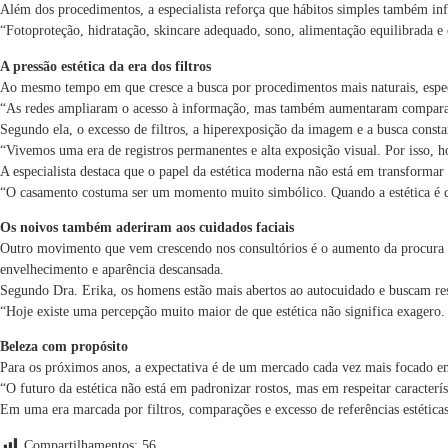
Além dos procedimentos, a especialista reforça que hábitos simples também in
“Fotoproteção, hidratação, skincare adequado, sono, alimentação equilibrada e 
A pressão estética da era dos filtros
Ao mesmo tempo em que cresce a busca por procedimentos mais naturais, especi
“As redes ampliaram o acesso à informação, mas também aumentaram comparações
Segundo ela, o excesso de filtros, a hiperexposição da imagem e a busca const
“Vivemos uma era de registros permanentes e alta exposição visual. Por isso, ho
A especialista destaca que o papel da estética moderna não está em transformar
“O casamento costuma ser um momento muito simbólico. Quando a estética é co
Os noivos também aderiram aos cuidados faciais
Outro movimento que vem crescendo nos consultórios é o aumento da procura m
envelhecimento e aparência descansada.
Segundo Dra. Erika, os homens estão mais abertos ao autocuidado e buscam resu
“Hoje existe uma percepção muito maior de que estética não significa exagero
Beleza com propósito
Para os próximos anos, a expectativa é de um mercado cada vez mais focado em 
“O futuro da estética não está em padronizar rostos, mas em respeitar caracterí
Em uma era marcada por filtros, comparações e excesso de referências estéticas
Compartilhamentos:
56