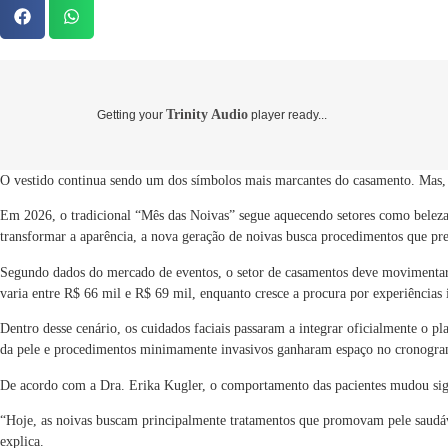
Trinity Audio
Getting your
player ready...
O vestido continua sendo um dos símbolos mais marcantes do casamento. Mas, n
Em 2026, o tradicional “Mês das Noivas” segue aquecendo setores como beleza
transformar a aparência, a nova geração de noivas busca procedimentos que pr
Segundo dados do mercado de eventos, o setor de casamentos deve movimentar 
varia entre R$ 66 mil e R$ 69 mil, enquanto cresce a procura por experiências i
Dentro desse cenário, os cuidados faciais passaram a integrar oficialmente o p
da pele e procedimentos minimamente invasivos ganharam espaço no cronogra
De acordo com a Dra. Erika Kugler, o comportamento das pacientes mudou sign
“Hoje, as noivas buscam principalmente tratamentos que promovam pele saudável
explica.