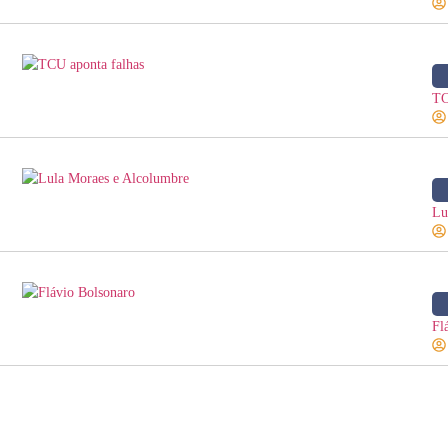
TC
Lu
Fl