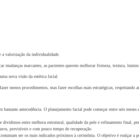
e a valorização da individualidade.
uscar mudanças marcantes, as pacientes querem melhorar firmeza, textura, lumi
ma nova visão da estética facial.
 fazer menos procedimentos, mas fazer escolhas mais estratégicas, respeitando an
m bastante antecedência. O planejamento facial pode começar entre seis meses 
dividimos entre melhora estrutural, qualidade da pele e refinamento final, per
guros, previsíveis e com pouco tempo de recuperação.
 costumam ser os mais indicados próximos à cerimônia. O objetivo é realçar a pe