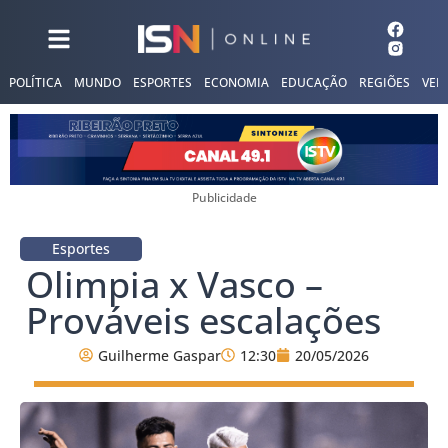
POLÍTICA
MUNDO
ESPORTES
ECONOMIA
EDUCAÇÃO
REGIÕES
VER
Publicidade
Esportes
Olimpia x Vasco –
Prováveis escalações
Guilherme Gaspar
12:30
20/05/2026