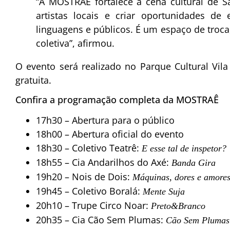
“A MOSTRAÊ fortalece a cena cultural de Sã
artistas locais e criar oportunidades de 
linguagens e públicos. É um espaço de troca
coletiva”, afirmou.
O evento será realizado no Parque Cultural
Vil
gratuita.
Confira a programação completa da MOSTRAÊ
17h30 – Abertura para o público
18h00 – Abertura oficial do evento
18h30 – Coletivo Teatrê:
E esse tal de inspetor?
18h55 – Cia Andarilhos do Axé:
Banda Gira
19h20 – Nois de Dois:
Máquinas, dores e amore
19h45 – Coletivo Boralá:
Mente Suja
20h10 – Trupe Circo Noar:
Preto&Branco
20h35 – Cia Cão Sem Plumas:
Cão Sem Plumas