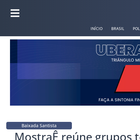
INÍCIO
BRASIL
POL
Baixada Santista
MostraÊ reúne grupos t