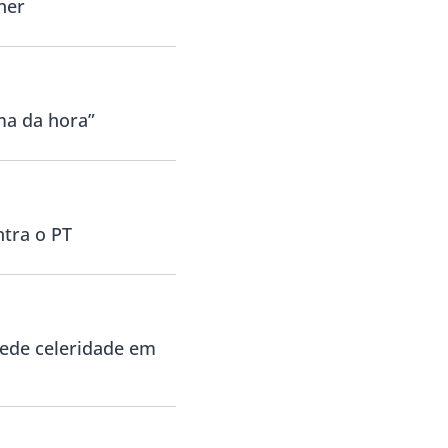
her
ma da hora”
ntra o PT
pede celeridade em