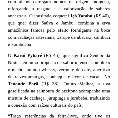
com álcool carregam nomes de origem indígena,
reforçando o resgate e a valorização de saberes
ancestrais. O inusitado coquetel
Içá Yambú
(R$ 40),
que quer dizer Saúva e Jambu, combina a erva
amazônica famosa pelo efeito formigante na boca
com cachaças artesanais, xarope de abacaxi, cambuci
e kombucha
O
Karai Pyharé
(R$ 45), que significa Senhor da
Noite, tem uma proposta de sabor intenso, complexo
e macio, unindo whisky, vermute de café, aperitivo
de raízes amargas, conhaque e licor de cacau. No
Tenondé Porã
(R$ 38), Futuro Melhor, a uva
gaseificada na salmoura de azeitona acompanha uma
mistura de cachaça, jurupinga e jurubeba, traduzindo
a conexão com raízes culturais do país.
“Trago referências da feira-livre, onde tive os