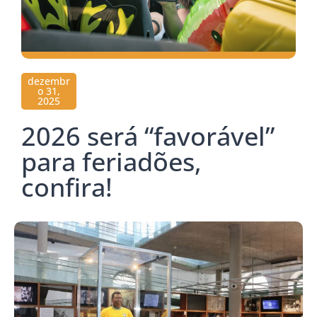
dezembr
o 31,
2025
2026 será “favorável”
para feriadões,
confira!