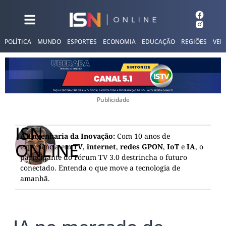
POLÍTICA
MUNDO
ESPORTES
ECONOMIA
EDUCAÇÃO
REGIÕES
VER
Publicidade
ISN
A Engenharia da Inovação:
Com 10 anos de
ONLINE
experiência em
TV
,
internet
,
redes GPON
,
IoT
e
IA
, o
participante do Fórum TV 3.0 destrincha o futuro
conectado. Entenda o que move a tecnologia de
amanhã.