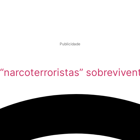
Publicidade
narcoterroristas” sobreviven