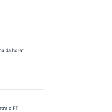
ma da hora”
ntra o PT