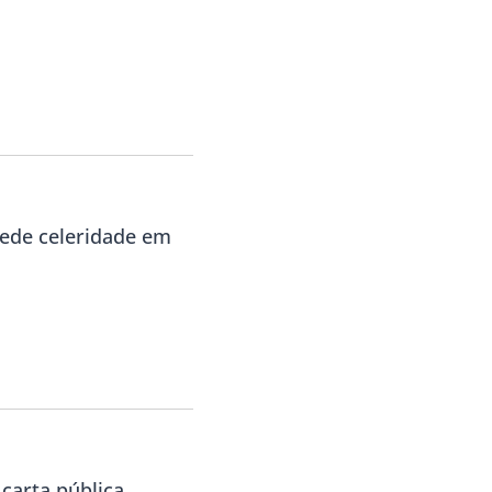
pede celeridade em
carta pública