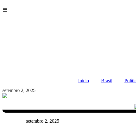
Ir
para
o
conteúdo
Início
Brasil
Políti
setembro 2, 2025
setembro 2, 2025